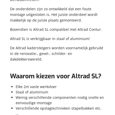
KOPPELINGEN
STEIGERNETTEN
KOPPELINGEN
De onderdelen zijn zo ontwikkeld dat een foute
STEIGERNETTEN
montage uitgesloten is. Het juiste onderdeel wordt
makkelijk op de juiste plaats gemonteerd.
STEIGERPLANKEN
Bovendien is Altrad SL compatibel met Altrad Contur.
WERKBRUGGEN
STEIGERPLANKEN
ROLSTEIGERS
WERKBRUGGEN
Altrad SL is verkrijgbaar in staal of aluminium!
ROLSTEIGERS
De Altrad kadersteigers worden voornamelijk gebruikt
in de renovatie-, gevel-, schilder- en
dakdekkerswereld.
Waarom kiezen voor Altrad SL?
Elke 2m vaste werkvloer
Staal of aluminium
Weinig verschillende componenten nodig snelle en
eenvoudige montage
Verschillende opslagtechnieken stapelbakken etc.
…