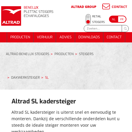
ALTRAD GROUP
CONTACT
METSSTEIGER
RETAIL
NL
FR
ONDERSTEUNINGS- STEIGER
METSSTEIGER
STEIGERS
RENOVATIE / GEVELSTEIGER
ONDERSTEUNINGS- STEIGER
PRODUCTEN
VERHUUR
ADVIES
DOWNLOADS
CONTACT
DAKWERKSTEIGER
RENOVATIE / GEVELSTEIGER
PRODUCTEN
VERHUUR
ADVIES
DOWNLOADS
CONTACT
TRAPPEN EN PUBLIEKE TOEGANG
DAKWERKSTEIGER
EVENTS
TRAPPEN EN PUBLIEKE TOEGANG
EVENTS
ALTRAD BENELUX STEIGERS
PRODUCTEN
STEIGERS
ALUMINIUM DAKWERKSTELLING 74 m²
METSELSTEIGERPAKKET 180m²
ALUMINIUM DAKWERKSTELLING 74 m²
DAKWERKSTEIGER
SL
METSELSTEIGERPAKKET 70M²
METSELSTEIGERPAKKET 180m²
METSELSTEIGERPAKKET 70M²
Altrad SL kadersteiger
Altrad SL kadersteiger is uiterst snel en eenvoudig te
monteren. Dankzij de verschillende onderdelen kunt u
steeds de ideale steiger monteren voor uw
werkzaamheden.