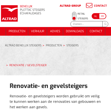
ALTRAD GROUP
CONTACT
METSSTEIGER
RETAIL
NL
FR
ONDERSTEUNINGS- STEIGER
METSSTEIGER
STEIGERS
RENOVATIE / GEVELSTEIGER
ONDERSTEUNINGS- STEIGER
PRODUCTEN
VERHUUR
ADVIES
DOWNLOADS
CONTACT
DAKWERKSTEIGER
RENOVATIE / GEVELSTEIGER
PRODUCTEN
VERHUUR
ADVIES
DOWNLOADS
CONTACT
TRAPPEN EN PUBLIEKE TOEGANG
DAKWERKSTEIGER
EVENTS
TRAPPEN EN PUBLIEKE TOEGANG
EVENTS
ALTRAD BENELUX STEIGERS
PRODUCTEN
STEIGERS
ALUMINIUM DAKWERKSTELLING 74 m²
METSELSTEIGERPAKKET 180m²
ALUMINIUM DAKWERKSTELLING 74 m²
RENOVATIE / GEVELSTEIGER
METSELSTEIGERPAKKET 70M²
METSELSTEIGERPAKKET 180m²
METSELSTEIGERPAKKET 70M²
Renovatie- en gevelsteigers
Renovatie- en gevelsteigers worden gebruikt om veilig
te kunnen werken aan de renovaties van gebouwen en
het werken aan gevels.