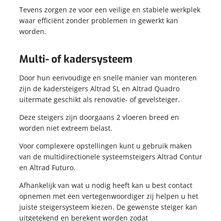
KOPPELINGEN
Tevens zorgen ze voor een veilige en stabiele werkplek
STEIGERNETTEN
KOPPELINGEN
waar efficiënt zonder problemen in gewerkt kan
STEIGERNETTEN
worden.
STEIGERPLANKEN
Multi- of kadersysteem
WERKBRUGGEN
STEIGERPLANKEN
ROLSTEIGERS
WERKBRUGGEN
Door hun eenvoudige en snelle manier van monteren
ROLSTEIGERS
zijn de kadersteigers Altrad SL en Altrad Quadro
uitermate geschikt als renovatie- of gevelsteiger.
Deze steigers zijn doorgaans 2 vloeren breed en
worden niet extreem belast.
Voor complexere opstellingen kunt u gebruik maken
van de multidirectionele systeemsteigers Altrad Contur
en Altrad Futuro.
Afhankelijk van wat u nodig heeft kan u best contact
opnemen met een vertegenwoordiger zij helpen u het
juiste steigersysteem kiezen. De gewenste steiger kan
uitgetekend en berekent worden zodat