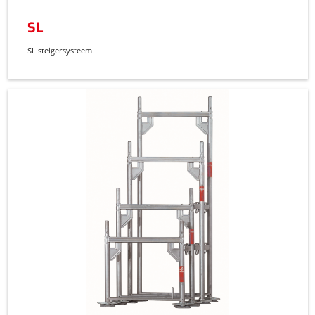
SL
SL steigersysteem