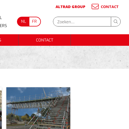
ALTRAD GROUP
CONTACT
L
NL
FR
GERS
S
CONTACT
S
CONTACT