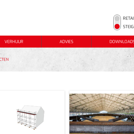
RETAI
STEI
VERHUUR
ADVIES
DOWNLOAD
VERHUUR
ADVIES
DOWNLOAD
ALUMINIUM DAKWERKSTELLING 74 m²
METSELSTEIGERPAKKET 180m²
CTEN
METSELSTEIGERPAKKET 70M²
STEIGERPLANKEN
WERKBRUGGEN
ROLSTEIGERS