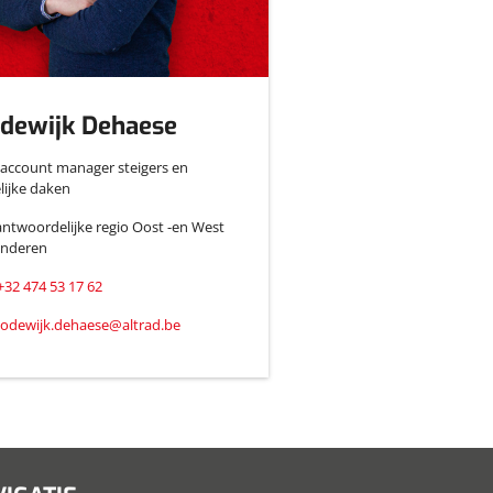
dewijk Dehaese
account manager steigers en
elijke daken
ntwoordelijke regio Oost -en West
anderen
+32 474 53 17 62
lodewijk.dehaese@altrad.be