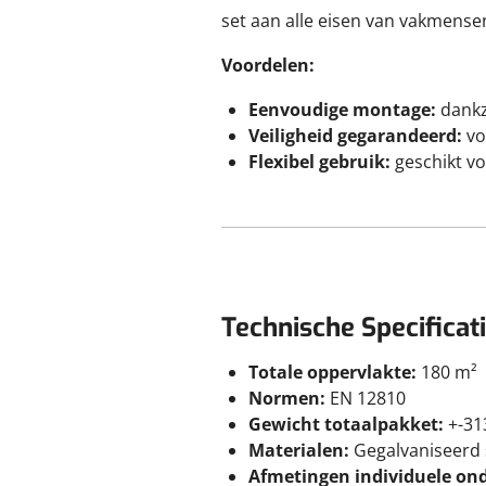
set aan alle eisen van vakmens
Voordelen:
Eenvoudige montage:
dankz
Veiligheid gegarandeerd:
vo
Flexibel gebruik:
geschikt v
Technische Specificat
Totale oppervlakte:
180 m²
Normen:
EN 12810
Gewicht totaalpakket:
+-31
Materialen:
Gegalvaniseerd s
Afmetingen individuele on