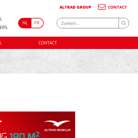
ALTRAD GROUP
CONTACT
L
NL
FR
GERS
S
CONTACT
S
CONTACT