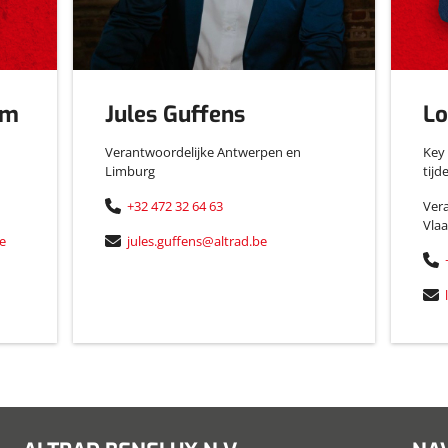
em
Jules Guffens
Lo
Verantwoordelijke Antwerpen en
Key 
Limburg
tijd
+32 472 32 64 63
Vera
Vla
e
jules.guffens@altrad.be