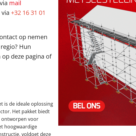
 via
mail
 via
+32 16 31 01
 contact op nemen
 regio? Hun
 op deze pagina of
 is de ideale oplossing
ctor. Het pakket biedt
l ontworpen voor
Met hoogwaardige
structie, voldoet deze