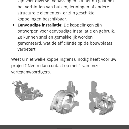
zijn voor diverse toepassingen. Of het nu gaat om
KOPPELINGEN
het verbinden van buizen, leuningen of andere
STEIGERNETTEN
KOPPELINGEN
structurele elementen, er zijn geschikte
STEIGERNETTEN
koppelingen beschikbaar.
Eenvoudige installatie:
De koppelingen zijn
STEIGERPLANKEN
ontworpen voor eenvoudige installatie en gebruik.
WERKBRUGGEN
STEIGERPLANKEN
Ze kunnen snel en gemakkelijk worden
ROLSTEIGERS
WERKBRUGGEN
gemonteerd, wat de efficiëntie op de bouwplaats
ROLSTEIGERS
verbetert.
Weet u niet welke koppeling(en) u nodig heeft voor uw
project? Neem dan contact op met 1 van onze
vertegenwoordigers.