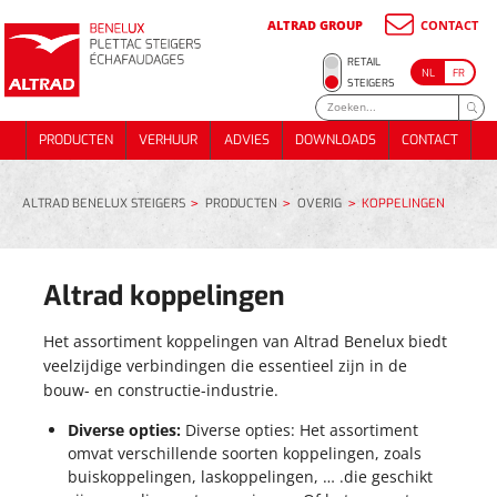
ALTRAD GROUP
CONTACT
METSSTEIGER
RETAIL
NL
FR
ONDERSTEUNINGS- STEIGER
METSSTEIGER
STEIGERS
RENOVATIE / GEVELSTEIGER
ONDERSTEUNINGS- STEIGER
PRODUCTEN
VERHUUR
ADVIES
DOWNLOADS
CONTACT
DAKWERKSTEIGER
RENOVATIE / GEVELSTEIGER
PRODUCTEN
VERHUUR
ADVIES
DOWNLOADS
CONTACT
TRAPPEN EN PUBLIEKE TOEGANG
DAKWERKSTEIGER
EVENTS
TRAPPEN EN PUBLIEKE TOEGANG
EVENTS
ALTRAD BENELUX STEIGERS
PRODUCTEN
OVERIG
KOPPELINGEN
ALUMINIUM DAKWERKSTELLING 74 m²
METSELSTEIGERPAKKET 180m²
Altrad koppelingen
ALUMINIUM DAKWERKSTELLING 74 m²
METSELSTEIGERPAKKET 70M²
METSELSTEIGERPAKKET 180m²
METSELSTEIGERPAKKET 70M²
Het assortiment koppelingen van Altrad Benelux biedt
veelzijdige verbindingen die essentieel zijn in de
bouw- en constructie-industrie.
Diverse opties:
Diverse opties: Het assortiment
omvat verschillende soorten koppelingen, zoals
buiskoppelingen, laskoppelingen, … .die geschikt