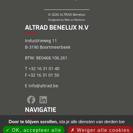
© 2026 ALTRAD Benelux
Designed by
Web ex Machina
ALTRAD BENELUX N.V
Industrieweg 11
B-3190 Boortmeerbeek
BTW: BE0468.106.261
T +32 16 31 01 40
F +32 16 31 01 50
E
info@altrad.be
NAVIGATIE
Door te blijven scrollen,
sta je alle diensten van derden toe
Sitemap
Wettelijke informatie
OK, accepteer alle
Weiger alle cookies