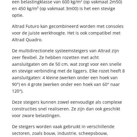
KOPPELINGEN
een belastingklasse van 600 kg/m² (op vakmaat 2m50)
STEIGERNETTEN
en 450 kg/m² (op vakmaat 3m00) is het een stevige
KOPPELINGEN
STEIGERNETTEN
optie.
Altrad Futuro kan gecombineerd worden met consoles
STEIGERPLANKEN
voor de juiste werkhoogte. Het is ook compatibel met
WERKBRUGGEN
STEIGERPLANKEN
Altrad Quadro.
ROLSTEIGERS
WERKBRUGGEN
De multidirectionele systeemsteigers van Altrad zijn
ROLSTEIGERS
zeer flexibel. Ze hebben rozetten met acht
aansluitgaten om de 50 cm, wat zorgt voor een snelle
en stevige verbinding met de liggers. Elke rozet heeft 8
aansluitgaten: 4 kleine (werken onder een hoek van
90°) en 4 grote (werken onder een hoek van 60° naar
120°).
Deze steigers kunnen zowel eenvoudige als complexe
constructies snel realiseren. Ze zijn dan ook geschikt
voor zware belastingen.
De steigers worden vaak gebruikt in verschillende
sectoren, zoals bouw, industrie, scheepsbouw,