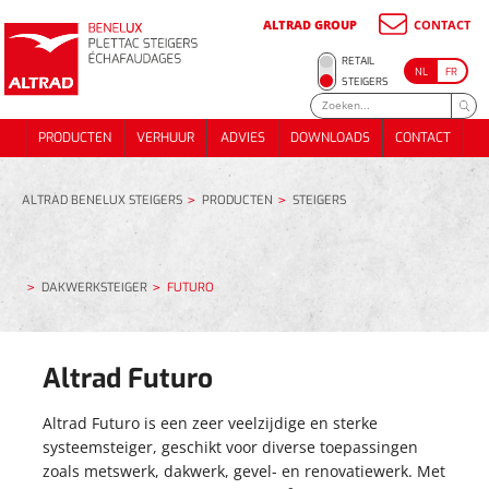
ALTRAD GROUP
CONTACT
METSSTEIGER
RETAIL
NL
FR
ONDERSTEUNINGS- STEIGER
METSSTEIGER
STEIGERS
RENOVATIE / GEVELSTEIGER
ONDERSTEUNINGS- STEIGER
PRODUCTEN
VERHUUR
ADVIES
DOWNLOADS
CONTACT
DAKWERKSTEIGER
RENOVATIE / GEVELSTEIGER
PRODUCTEN
VERHUUR
ADVIES
DOWNLOADS
CONTACT
TRAPPEN EN PUBLIEKE TOEGANG
DAKWERKSTEIGER
EVENTS
TRAPPEN EN PUBLIEKE TOEGANG
EVENTS
ALTRAD BENELUX STEIGERS
PRODUCTEN
STEIGERS
ALUMINIUM DAKWERKSTELLING 74 m²
METSELSTEIGERPAKKET 180m²
ALUMINIUM DAKWERKSTELLING 74 m²
DAKWERKSTEIGER
FUTURO
METSELSTEIGERPAKKET 70M²
METSELSTEIGERPAKKET 180m²
METSELSTEIGERPAKKET 70M²
Altrad Futuro
Altrad Futuro is een zeer veelzijdige en sterke
systeemsteiger, geschikt voor diverse toepassingen
zoals metswerk, dakwerk, gevel- en renovatiewerk. Met