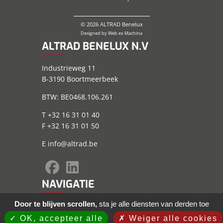
© 2026 ALTRAD Benelux
Designed by
Web ex Machina
ALTRAD BENELUX N.V
Industrieweg 11
B-3190 Boortmeerbeek
BTW: BE0468.106.261
T +32 16 31 01 40
F +32 16 31 01 50
E
info@altrad.be
NAVIGATIE
Door te blijven scrollen,
sta je alle diensten van derden toe
Sitemap
Wettelijke informatie
OK, accepteer alle
Weiger alle cookies