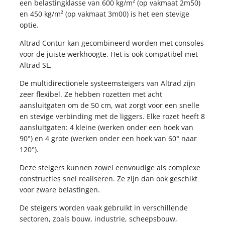
KOPPELINGEN
een belastingklasse van 600 kg/m² (op vakmaat 2m50)
STEIGERNETTEN
en 450 kg/m² (op vakmaat 3m00) is het een stevige
KOPPELINGEN
STEIGERNETTEN
optie.
Altrad Contur kan gecombineerd worden met consoles
STEIGERPLANKEN
voor de juiste werkhoogte. Het is ook compatibel met
WERKBRUGGEN
STEIGERPLANKEN
Altrad SL.
ROLSTEIGERS
WERKBRUGGEN
De multidirectionele systeemsteigers van Altrad zijn
ROLSTEIGERS
zeer flexibel. Ze hebben rozetten met acht
aansluitgaten om de 50 cm, wat zorgt voor een snelle
en stevige verbinding met de liggers. Elke rozet heeft 8
aansluitgaten: 4 kleine (werken onder een hoek van
90°) en 4 grote (werken onder een hoek van 60° naar
120°).
Deze steigers kunnen zowel eenvoudige als complexe
constructies snel realiseren. Ze zijn dan ook geschikt
voor zware belastingen.
De steigers worden vaak gebruikt in verschillende
sectoren, zoals bouw, industrie, scheepsbouw,