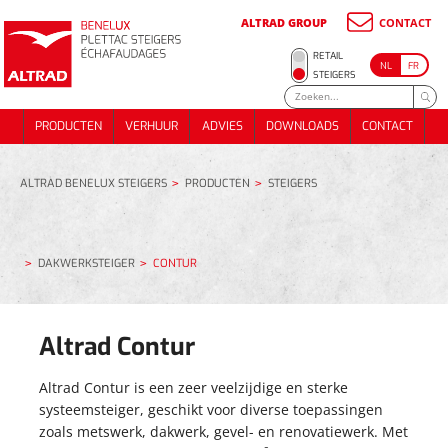
ALTRAD GROUP
CONTACT
METSSTEIGER
RETAIL
NL
FR
ONDERSTEUNINGS- STEIGER
METSSTEIGER
STEIGERS
RENOVATIE / GEVELSTEIGER
ONDERSTEUNINGS- STEIGER
PRODUCTEN
VERHUUR
ADVIES
DOWNLOADS
CONTACT
DAKWERKSTEIGER
RENOVATIE / GEVELSTEIGER
PRODUCTEN
VERHUUR
ADVIES
DOWNLOADS
CONTACT
TRAPPEN EN PUBLIEKE TOEGANG
DAKWERKSTEIGER
EVENTS
TRAPPEN EN PUBLIEKE TOEGANG
EVENTS
ALTRAD BENELUX STEIGERS
PRODUCTEN
STEIGERS
ALUMINIUM DAKWERKSTELLING 74 m²
METSELSTEIGERPAKKET 180m²
ALUMINIUM DAKWERKSTELLING 74 m²
DAKWERKSTEIGER
CONTUR
METSELSTEIGERPAKKET 70M²
METSELSTEIGERPAKKET 180m²
METSELSTEIGERPAKKET 70M²
Altrad Contur
Altrad Contur is een zeer veelzijdige en sterke
systeemsteiger, geschikt voor diverse toepassingen
zoals metswerk, dakwerk, gevel- en renovatiewerk. Met