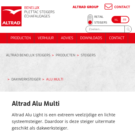
ALTRAD GROUP
CONTACT
METSSTEIGER
RETAIL
NL
FR
ONDERSTEUNINGS- STEIGER
METSSTEIGER
STEIGERS
RENOVATIE / GEVELSTEIGER
ONDERSTEUNINGS- STEIGER
PRODUCTEN
VERHUUR
ADVIES
DOWNLOADS
CONTACT
DAKWERKSTEIGER
RENOVATIE / GEVELSTEIGER
PRODUCTEN
VERHUUR
ADVIES
DOWNLOADS
CONTACT
TRAPPEN EN PUBLIEKE TOEGANG
DAKWERKSTEIGER
EVENTS
TRAPPEN EN PUBLIEKE TOEGANG
EVENTS
ALTRAD BENELUX STEIGERS
PRODUCTEN
STEIGERS
ALUMINIUM DAKWERKSTELLING 74 m²
METSELSTEIGERPAKKET 180m²
ALUMINIUM DAKWERKSTELLING 74 m²
DAKWERKSTEIGER
ALU MULTI
METSELSTEIGERPAKKET 70M²
METSELSTEIGERPAKKET 180m²
METSELSTEIGERPAKKET 70M²
Altrad Alu Multi
Altrad Alu Light is een extreem veelzijdige en lichte
systeemsteiger. Daardoor is deze steiger uitermate
geschikt als dakwerksteiger.