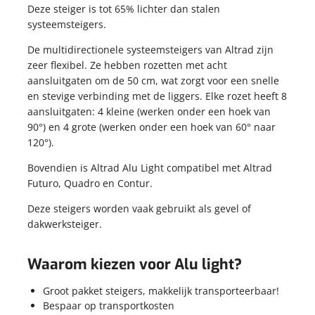
KOPPELINGEN
Deze steiger is tot 65% lichter dan stalen
STEIGERNETTEN
KOPPELINGEN
systeemsteigers.
STEIGERNETTEN
De multidirectionele systeemsteigers van Altrad zijn
zeer flexibel. Ze hebben rozetten met acht
STEIGERPLANKEN
aansluitgaten om de 50 cm, wat zorgt voor een snelle
WERKBRUGGEN
STEIGERPLANKEN
en stevige verbinding met de liggers. Elke rozet heeft 8
ROLSTEIGERS
WERKBRUGGEN
aansluitgaten: 4 kleine (werken onder een hoek van
ROLSTEIGERS
90°) en 4 grote (werken onder een hoek van 60° naar
120°).
Bovendien is Altrad Alu Light compatibel met Altrad
Futuro, Quadro en Contur.
Deze steigers worden vaak gebruikt als gevel of
dakwerksteiger.
Waarom kiezen voor Alu light?
Groot pakket steigers, makkelijk transporteerbaar!
Bespaar op transportkosten