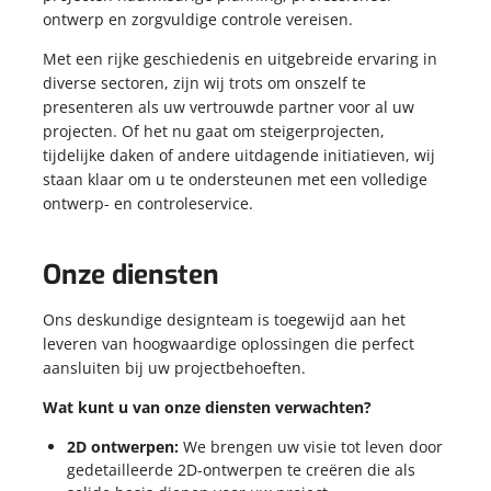
KOPPELINGEN
ontwerp en zorgvuldige controle vereisen.
STEIGERNETTEN
KOPPELINGEN
STEIGERNETTEN
Met een rijke geschiedenis en uitgebreide ervaring in
diverse sectoren, zijn wij trots om onszelf te
presenteren als uw vertrouwde partner voor al uw
STEIGERPLANKEN
projecten. Of het nu gaat om steigerprojecten,
WERKBRUGGEN
STEIGERPLANKEN
tijdelijke daken of andere uitdagende initiatieven, wij
ROLSTEIGERS
WERKBRUGGEN
staan klaar om u te ondersteunen met een volledige
ROLSTEIGERS
ontwerp- en controleservice.
Onze diensten
Ons deskundige designteam is toegewijd aan het
leveren van hoogwaardige oplossingen die perfect
aansluiten bij uw projectbehoeften.
Wat kunt u van onze diensten verwachten?
2D ontwerpen:
We brengen uw visie tot leven door
gedetailleerde 2D-ontwerpen te creëren die als