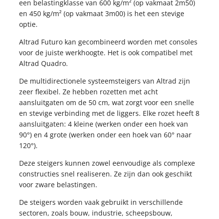
KOPPELINGEN
een belastingklasse van 600 kg/m² (op vakmaat 2m50)
STEIGERNETTEN
en 450 kg/m² (op vakmaat 3m00) is het een stevige
KOPPELINGEN
STEIGERNETTEN
optie.
Altrad Futuro kan gecombineerd worden met consoles
STEIGERPLANKEN
voor de juiste werkhoogte. Het is ook compatibel met
WERKBRUGGEN
STEIGERPLANKEN
Altrad Quadro.
ROLSTEIGERS
WERKBRUGGEN
De multidirectionele systeemsteigers van Altrad zijn
ROLSTEIGERS
zeer flexibel. Ze hebben rozetten met acht
aansluitgaten om de 50 cm, wat zorgt voor een snelle
en stevige verbinding met de liggers. Elke rozet heeft 8
aansluitgaten: 4 kleine (werken onder een hoek van
90°) en 4 grote (werken onder een hoek van 60° naar
120°).
Deze steigers kunnen zowel eenvoudige als complexe
constructies snel realiseren. Ze zijn dan ook geschikt
voor zware belastingen.
De steigers worden vaak gebruikt in verschillende
sectoren, zoals bouw, industrie, scheepsbouw,