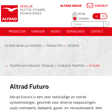
ALTRAD GROUP
CONTACT
METSSTEIGER
RETAIL
NL
FR
ONDERSTEUNINGS- STEIGER
METSSTEIGER
STEIGERS
RENOVATIE / GEVELSTEIGER
ONDERSTEUNINGS- STEIGER
PRODUCTEN
VERHUUR
ADVIES
DOWNLOADS
CONTACT
DAKWERKSTEIGER
RENOVATIE / GEVELSTEIGER
PRODUCTEN
VERHUUR
ADVIES
DOWNLOADS
CONTACT
TRAPPEN EN PUBLIEKE TOEGANG
DAKWERKSTEIGER
EVENTS
TRAPPEN EN PUBLIEKE TOEGANG
EVENTS
ALTRAD BENELUX STEIGERS
PRODUCTEN
STEIGERS
ALUMINIUM DAKWERKSTELLING 74 m²
METSELSTEIGERPAKKET 180m²
ALUMINIUM DAKWERKSTELLING 74 m²
TRAPPEN EN PUBLIEKE TOEGANG
PUBLIEKE TRAPPEN
FUTURO
METSELSTEIGERPAKKET 70M²
METSELSTEIGERPAKKET 180m²
METSELSTEIGERPAKKET 70M²
Altrad Futuro
Altrad Futuro is een zeer veelzijdige en sterke
systeemsteiger, geschikt voor diverse toepassingen
zoals metswerk, dakwerk, gevel- en renovatiewerk. Met