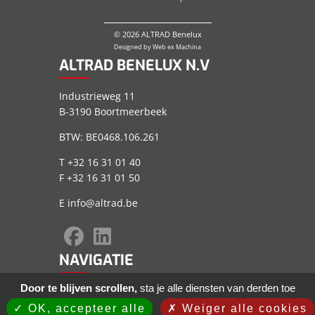
© 2026 ALTRAD Benelux
Designed by
Web ex Machina
ALTRAD BENELUX N.V
Industrieweg 11
B-3190 Boortmeerbeek
BTW: BE0468.106.261
T +32 16 31 01 40
F +32 16 31 01 50
E
info@altrad.be
NAVIGATIE
Door te blijven scrollen,
sta je alle diensten van derden toe
Sitemap
Wettelijke informatie
OK, accepteer alle
Weiger alle cookies