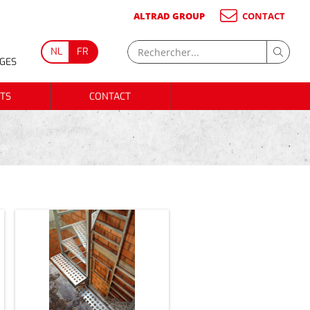
ALTRAD GROUP
CONTACT
NL
FR
GES
TS
CONTACT
TS
CONTACT
COLLIERS
FILETS D'ÉCHAFAUDAGE