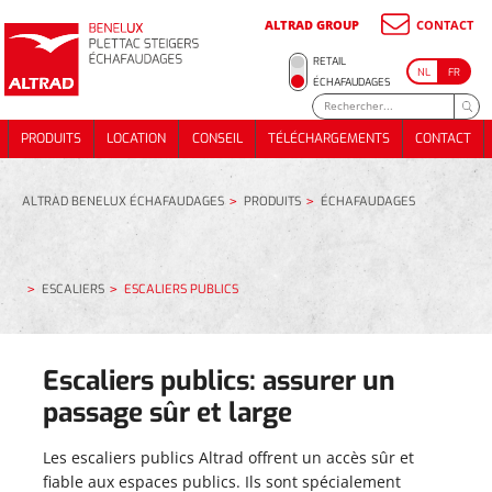
ALTRAD GROUP
CONTACT
RETAIL
NL
FR
ÉCHAFAUDAGES
CHAFAUDAGE DE MAÇONNERIE
CHAFAUDAGE DE SOUTENEMENT
ÉCHAFAUDAGE DE MAÇONNERIE
PRODUITS
LOCATION
CONSEIL
TÉLÉCHARGEMENTS
CONTACT
HAFAUDAGE DE FACADES
ÉCHAFAUDAGE DE SOUTENEMENT
PRODUITS
LOCATION
CONSEIL
TÉLÉCHARGEMENTS
CONTACT
CHAFAUDAGE DE TOITURE
ÉCHAFAUDAGE DE FACADES
CALIERS
ÉCHAFAUDAGE DE TOITURE
VÉNEMENTS
ESCALIERS
ALTRAD BENELUX ÉCHAFAUDAGES
PRODUITS
ÉCHAFAUDAGES
ÉVÉNEMENTS
ESCALIERS
ESCALIERS PUBLICS
Escaliers publics: assurer un
LLIERS
passage sûr et large
LETS D'ÉCHAFAUDAGE
COLLIERS
FILETS D'ÉCHAFAUDAGE
Les escaliers publics Altrad offrent un accès sûr et
fiable aux espaces publics. Ils sont spécialement