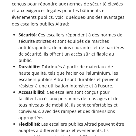
LANCHES D'ÉCHAFAUDAGE
conçus pour répondre aux normes de sécurité élevées
SSERELLES DE TRAVAIL
PLANCHES D'ÉCHAFAUDAGE
et aux exigences légales pour les bâtiments et
CHAFAUDAGE ROULANT
PASSERELLES DE TRAVAIL
événements publics. Voici quelques-uns des avantages
ÉCHAFAUDAGE ROULANT
des escaliers publics Altrad:
Sécurité:
Ces escaliers répondent à des normes de
sécurité strictes et sont équipés de marches
antidérapantes, de mains courantes et de barrières
de sécurité. Ils offrent un accès sûr et fiable au
public.
Durabilité:
Fabriqués à partir de matériaux de
haute qualité, tels que l'acier ou l'aluminium, les
escaliers publics Altrad sont durables et peuvent
résister à une utilisation intensive et à l'usure.
Accessibilité:
Ces escaliers sont conçus pour
faciliter l'accès aux personnes de tous âges et de
tous niveaux de mobilité. Ils sont confortables et
conviviaux, avec des rampes et des dimensions
appropriées.
Flexibilité:
Les escaliers publics Altrad peuvent être
adaptés à différents lieux et événements. Ils