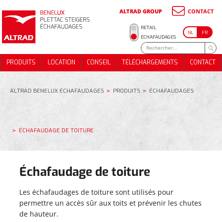
ALTRAD GROUP
CONTACT
RETAIL
NL
FR
ÉCHAFAUDAGES
HAFAUDAGE DE MAÇONNERIE
HAFAUDAGE DE SOUTENEMENT
ÉCHAFAUDAGE DE MAÇONNERIE
PRODUITS
LOCATION
CONSEIL
TÉLÉCHARGEMENTS
CONTACT
HAFAUDAGE DE FACADES
ÉCHAFAUDAGE DE SOUTENEMENT
PRODUITS
LOCATION
CONSEIL
TÉLÉCHARGEMENTS
CONTACT
HAFAUDAGE DE TOITURE
ÉCHAFAUDAGE DE FACADES
CALIERS
ÉCHAFAUDAGE DE TOITURE
ÉNEMENTS
ESCALIERS
ALTRAD BENELUX ÉCHAFAUDAGES
PRODUITS
ÉCHAFAUDAGES
ÉVÉNEMENTS
ÉCHAFAUDAGE DE TOITURE
Échafaudage de toiture
LLIERS
LETS D'ÉCHAFAUDAGE
COLLIERS
Les échafaudages de toiture sont utilisés pour
FILETS D'ÉCHAFAUDAGE
permettre un accès sûr aux toits et prévenir les chutes
de hauteur.