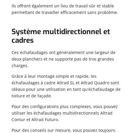
ANCHES D'ÉCHAFAUDAGE
Ils offrent également un lieu de travail sûr et stable
SSERELLES DE TRAVAIL
PLANCHES D'ÉCHAFAUDAGE
permettant de travailler efficacement sans problème.
HAFAUDAGE ROULANT
PASSERELLES DE TRAVAIL
ÉCHAFAUDAGE ROULANT
Système multidirectionnel et
cadres
Ces échafaudages ont généralement une largeur de
deux planchers et ne supporte pas de tros grandes
charges.
Grâce à leur montage simple et rapide, les
échafaudages à cadre Altrad SL et Altrad Quadro sont
idéaux pour une utilisation en tant qu'échafaudage de
toiture et de façade.
Pour des configurations plus complexes, vous pouvez
utiliser les échafaudages multidirectionnels Altrad
Contur et Altrad Futuro.
Pour des conseils sur mesure, vous pouvez toujours