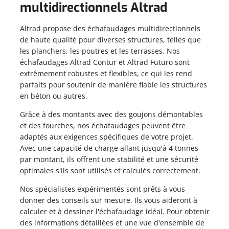
multidirectionnels Altrad
LANCHES D'ÉCHAFAUDAGE
SSERELLES DE TRAVAIL
PLANCHES D'ÉCHAFAUDAGE
CHAFAUDAGE ROULANT
PASSERELLES DE TRAVAIL
Altrad propose des échafaudages multidirectionnels
ÉCHAFAUDAGE ROULANT
de haute qualité pour diverses structures, telles que
les planchers, les poutres et les terrasses. Nos
échafaudages Altrad Contur et Altrad Futuro sont
extrêmement robustes et flexibles, ce qui les rend
parfaits pour soutenir de manière fiable les structures
en béton ou autres.
Grâce à des montants avec des goujons démontables
et des fourches, nos échafaudages peuvent être
adaptés aux exigences spécifiques de votre projet.
Avec une capacité de charge allant jusqu'à 4 tonnes
par montant, ils offrent une stabilité et une sécurité
optimales s'ils sont utilisés et calculés correctement.
Nos spécialistes expérimentés sont prêts à vous
donner des conseils sur mesure. Ils vous aideront à
calculer et à dessiner l'échafaudage idéal. Pour obtenir
des informations détaillées et une vue d'ensemble de