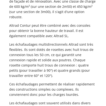
de façade et de rénovation. Avec une classe de charge
LANCHES D'ÉCHAFAUDAGE
de 600 kg/m² (sur une section de 2m50) et 450 kg/m²
SSERELLES DE TRAVAIL
PLANCHES D'ÉCHAFAUDAGE
(sur une section de 3m00), il s'agit d'une option
CHAFAUDAGE ROULANT
PASSERELLES DE TRAVAIL
robuste.
ÉCHAFAUDAGE ROULANT
Altrad Contur peut être combiné avec des consoles
pour obtenir la bonne hauteur de travail. Il est
également compatible avec Altrad SL.
Les échafaudages multidirectionnels Altrad sont très
flexibles. Ils sont dotés de rosettes avec huit trous de
connexion tous les 50 cm, ce qui garantit une
connexion rapide et solide aux poutres. Chaque
rosette comporte huit trous de connexion : quatre
petits (pour travailler à 90°) et quatre grands (pour
travailler entre 60° et 120°).
Ces échafaudages permettent de réaliser rapidement
des constructions simples ou complexes. Ils
conviennent donc pour les charges lourdes.
Les échafaudages sont souvent utilisés dans divers