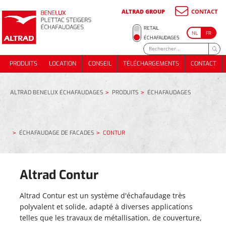
ALTRAD GROUP
CONTACT
RETAIL
NL
FR
ÉCHAFAUDAGES
CHAFAUDAGE DE MAÇONNERIE
CHAFAUDAGE DE SOUTENEMENT
ÉCHAFAUDAGE DE MAÇONNERIE
PRODUITS
LOCATION
CONSEIL
TÉLÉCHARGEMENTS
CONTACT
HAFAUDAGE DE FACADES
ÉCHAFAUDAGE DE SOUTENEMENT
PRODUITS
LOCATION
CONSEIL
TÉLÉCHARGEMENTS
CONTACT
CHAFAUDAGE DE TOITURE
ÉCHAFAUDAGE DE FACADES
CALIERS
ÉCHAFAUDAGE DE TOITURE
VÉNEMENTS
ESCALIERS
ALTRAD BENELUX ÉCHAFAUDAGES
PRODUITS
ÉCHAFAUDAGES
ÉVÉNEMENTS
ÉCHAFAUDAGE DE FACADES
CONTUR
Altrad Contur
LLIERS
LETS D'ÉCHAFAUDAGE
COLLIERS
Altrad Contur est un système d'échafaudage très
FILETS D'ÉCHAFAUDAGE
polyvalent et solide, adapté à diverses applications
telles que les travaux de métallisation, de couverture,