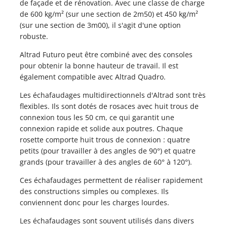
de façade et de rénovation. Avec une classe de charge
LANCHES D'ÉCHAFAUDAGE
de 600 kg/m² (sur une section de 2m50) et 450 kg/m²
SSERELLES DE TRAVAIL
PLANCHES D'ÉCHAFAUDAGE
(sur une section de 3m00), il s'agit d'une option
CHAFAUDAGE ROULANT
PASSERELLES DE TRAVAIL
robuste.
ÉCHAFAUDAGE ROULANT
Altrad Futuro peut être combiné avec des consoles
pour obtenir la bonne hauteur de travail. Il est
également compatible avec Altrad Quadro.
Les échafaudages multidirectionnels d'Altrad sont très
flexibles. Ils sont dotés de rosaces avec huit trous de
connexion tous les 50 cm, ce qui garantit une
connexion rapide et solide aux poutres. Chaque
rosette comporte huit trous de connexion : quatre
petits (pour travailler à des angles de 90°) et quatre
grands (pour travailler à des angles de 60° à 120°).
Ces échafaudages permettent de réaliser rapidement
des constructions simples ou complexes. Ils
conviennent donc pour les charges lourdes.
Les échafaudages sont souvent utilisés dans divers