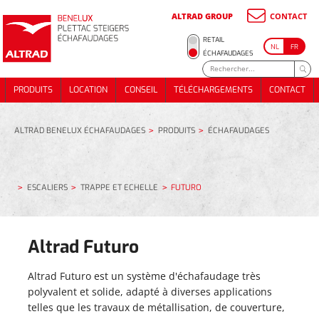
ALTRAD GROUP
CONTACT
RETAIL
NL
FR
ÉCHAFAUDAGES
CHAFAUDAGE DE MAÇONNERIE
CHAFAUDAGE DE SOUTENEMENT
ÉCHAFAUDAGE DE MAÇONNERIE
PRODUITS
LOCATION
CONSEIL
TÉLÉCHARGEMENTS
CONTACT
HAFAUDAGE DE FACADES
ÉCHAFAUDAGE DE SOUTENEMENT
PRODUITS
LOCATION
CONSEIL
TÉLÉCHARGEMENTS
CONTACT
CHAFAUDAGE DE TOITURE
ÉCHAFAUDAGE DE FACADES
CALIERS
ÉCHAFAUDAGE DE TOITURE
VÉNEMENTS
ESCALIERS
ALTRAD BENELUX ÉCHAFAUDAGES
PRODUITS
ÉCHAFAUDAGES
ÉVÉNEMENTS
ESCALIERS
TRAPPE ET ECHELLE
FUTURO
Altrad Futuro
LLIERS
LETS D'ÉCHAFAUDAGE
COLLIERS
Altrad Futuro est un système d'échafaudage très
FILETS D'ÉCHAFAUDAGE
polyvalent et solide, adapté à diverses applications
telles que les travaux de métallisation, de couverture,